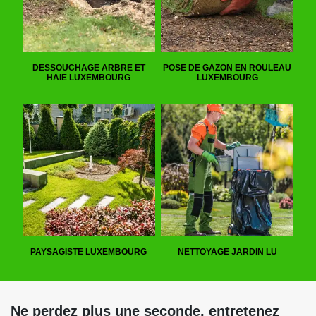
DESSOUCHAGE ARBRE ET
POSE DE GAZON EN ROULEAU
HAIE LUXEMBOURG
LUXEMBOURG
PAYSAGISTE LUXEMBOURG
NETTOYAGE JARDIN LU
Ne perdez plus une seconde, entretenez