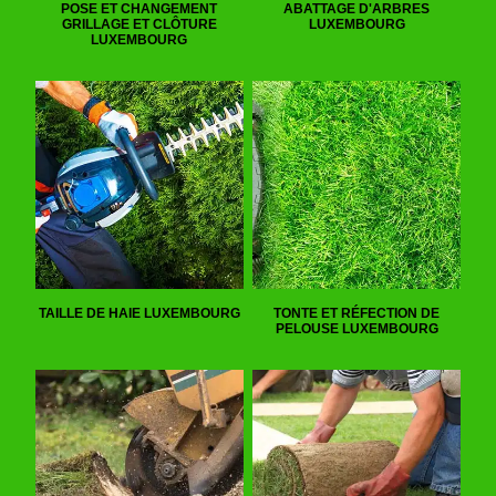
POSE ET CHANGEMENT
ABATTAGE D'ARBRES
GRILLAGE ET CLÔTURE
LUXEMBOURG
LUXEMBOURG
TAILLE DE HAIE LUXEMBOURG
TONTE ET RÉFECTION DE
PELOUSE LUXEMBOURG