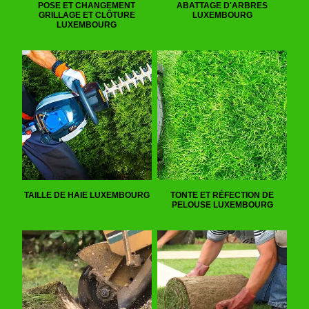
POSE ET CHANGEMENT
ABATTAGE D'ARBRES
GRILLAGE ET CLÔTURE
LUXEMBOURG
LUXEMBOURG
TAILLE DE HAIE LUXEMBOURG
TONTE ET RÉFECTION DE
PELOUSE LUXEMBOURG