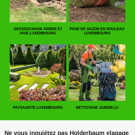
DESSOUCHAGE ARBRE ET
POSE DE GAZON EN ROULEAU
HAIE LUXEMBOURG
LUXEMBOURG
PAYSAGISTE LUXEMBOURG
NETTOYAGE JARDIN LU
Ne vous inquiétez pas Holderbaum elagage