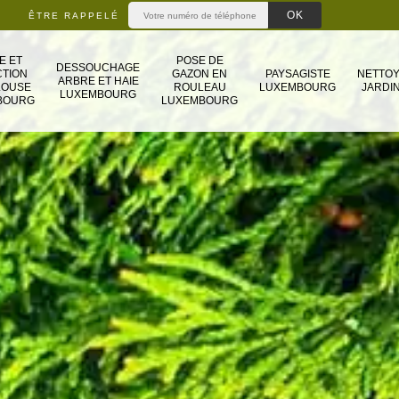
ÊTRE RAPPELÉ
E ET
POSE DE
DESSOUCHAGE
TION
GAZON EN
PAYSAGISTE
NETTO
ARBRE ET HAIE
LOUSE
ROULEAU
LUXEMBOURG
JARDIN
LUXEMBOURG
BOURG
LUXEMBOURG