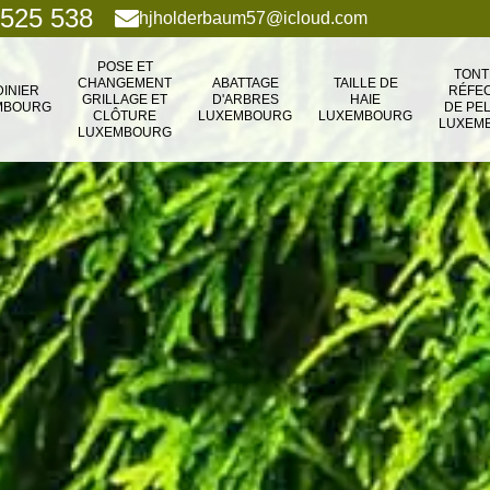
 525 538
hjholderbaum57@icloud.com
POSE ET
TONT
CHANGEMENT
ABATTAGE
TAILLE DE
DINIER
RÉFEC
GRILLAGE ET
D'ARBRES
HAIE
MBOURG
DE PE
CLÔTURE
LUXEMBOURG
LUXEMBOURG
LUXEM
LUXEMBOURG