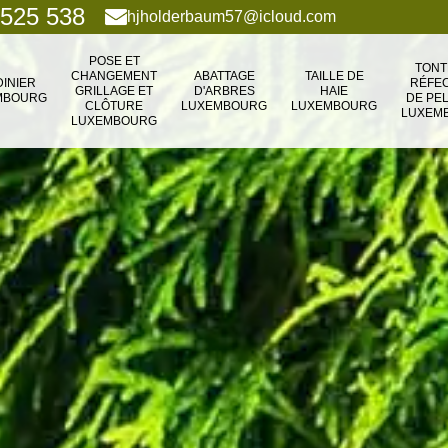
 525 538
hjholderbaum57@icloud.com
POSE ET
TONT
CHANGEMENT
ABATTAGE
TAILLE DE
DINIER
RÉFEC
GRILLAGE ET
D'ARBRES
HAIE
MBOURG
DE PE
CLÔTURE
LUXEMBOURG
LUXEMBOURG
LUXEM
LUXEMBOURG