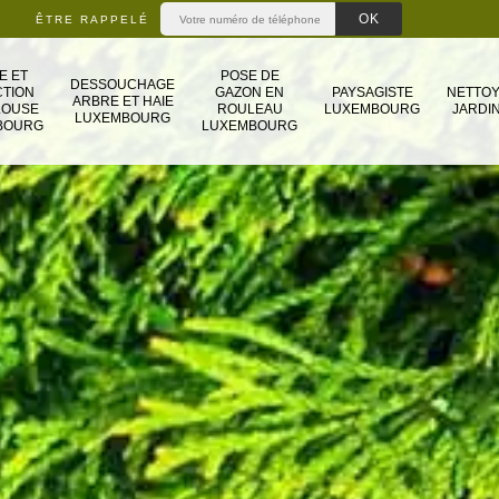
ÊTRE RAPPELÉ
E ET
POSE DE
DESSOUCHAGE
TION
GAZON EN
PAYSAGISTE
NETTO
ARBRE ET HAIE
LOUSE
ROULEAU
LUXEMBOURG
JARDIN
LUXEMBOURG
BOURG
LUXEMBOURG