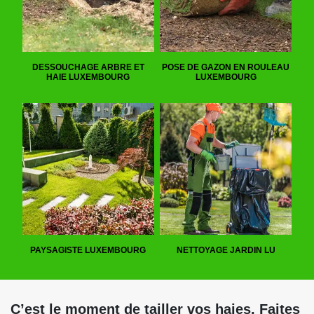
DESSOUCHAGE ARBRE ET
POSE DE GAZON EN ROULEAU
HAIE LUXEMBOURG
LUXEMBOURG
PAYSAGISTE LUXEMBOURG
NETTOYAGE JARDIN LU
C’est le moment de tailler vos haies. Faites