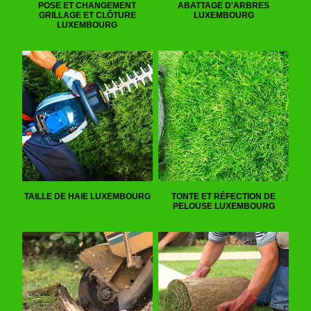
POSE ET CHANGEMENT
ABATTAGE D'ARBRES
GRILLAGE ET CLÔTURE
LUXEMBOURG
LUXEMBOURG
TAILLE DE HAIE LUXEMBOURG
TONTE ET RÉFECTION DE
PELOUSE LUXEMBOURG