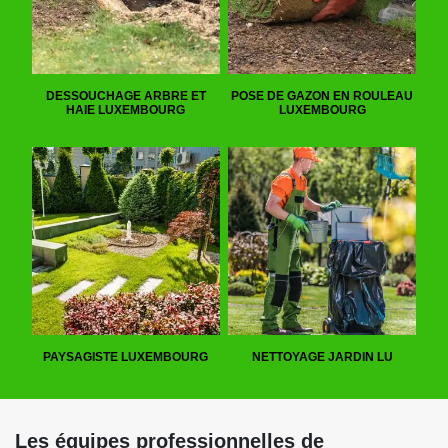
DESSOUCHAGE ARBRE ET
POSE DE GAZON EN ROULEAU
HAIE LUXEMBOURG
LUXEMBOURG
PAYSAGISTE LUXEMBOURG
NETTOYAGE JARDIN LU
Les équipes professionnelles de