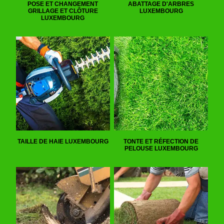
POSE ET CHANGEMENT
ABATTAGE D'ARBRES
GRILLAGE ET CLÔTURE
LUXEMBOURG
LUXEMBOURG
TAILLE DE HAIE LUXEMBOURG
TONTE ET RÉFECTION DE
PELOUSE LUXEMBOURG