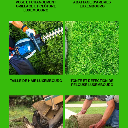
POSE ET CHANGEMENT
ABATTAGE D'ARBRES
GRILLAGE ET CLÔTURE
LUXEMBOURG
LUXEMBOURG
TAILLE DE HAIE LUXEMBOURG
TONTE ET RÉFECTION DE
PELOUSE LUXEMBOURG