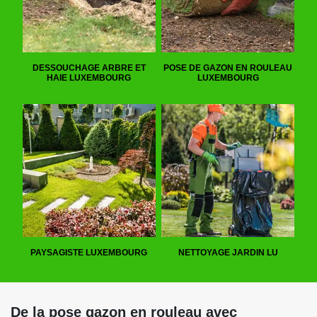
DESSOUCHAGE ARBRE ET
POSE DE GAZON EN ROULEAU
HAIE LUXEMBOURG
LUXEMBOURG
PAYSAGISTE LUXEMBOURG
NETTOYAGE JARDIN LU
De la pose gazon en rouleau avec