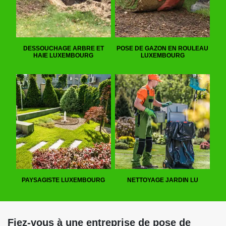
DESSOUCHAGE ARBRE ET
POSE DE GAZON EN ROULEAU
HAIE LUXEMBOURG
LUXEMBOURG
PAYSAGISTE LUXEMBOURG
NETTOYAGE JARDIN LU
Fiez-vous à une entreprise de pose de