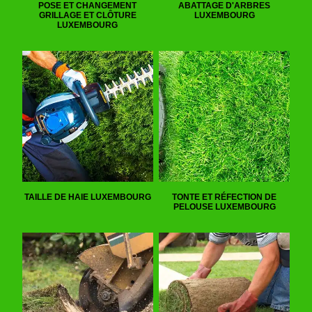
POSE ET CHANGEMENT
ABATTAGE D'ARBRES
GRILLAGE ET CLÔTURE
LUXEMBOURG
LUXEMBOURG
TAILLE DE HAIE LUXEMBOURG
TONTE ET RÉFECTION DE
PELOUSE LUXEMBOURG