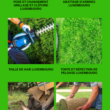
POSE ET CHANGEMENT
ABATTAGE D'ARBRES
GRILLAGE ET CLÔTURE
LUXEMBOURG
LUXEMBOURG
TAILLE DE HAIE LUXEMBOURG
TONTE ET RÉFECTION DE
PELOUSE LUXEMBOURG