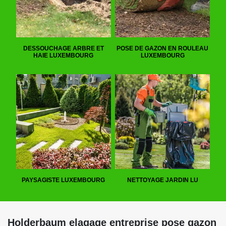
DESSOUCHAGE ARBRE ET
POSE DE GAZON EN ROULEAU
HAIE LUXEMBOURG
LUXEMBOURG
PAYSAGISTE LUXEMBOURG
NETTOYAGE JARDIN LU
Holderbaum elagage entreprise pose gazon