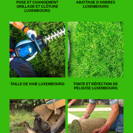
POSE ET CHANGEMENT
ABATTAGE D'ARBRES
GRILLAGE ET CLÔTURE
LUXEMBOURG
LUXEMBOURG
TAILLE DE HAIE LUXEMBOURG
TONTE ET RÉFECTION DE
PELOUSE LUXEMBOURG