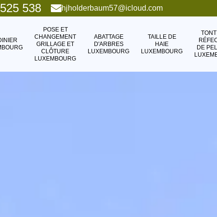
 525 538
hjholderbaum57@icloud.com
POSE ET
TONT
CHANGEMENT
ABATTAGE
TAILLE DE
DINIER
RÉFEC
GRILLAGE ET
D'ARBRES
HAIE
MBOURG
DE PE
CLÔTURE
LUXEMBOURG
LUXEMBOURG
LUXEM
LUXEMBOURG