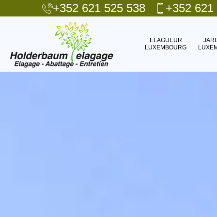
+352 621 525 538
+352 621
ELAGUEUR
JAR
LUXEMBOURG
LUXE