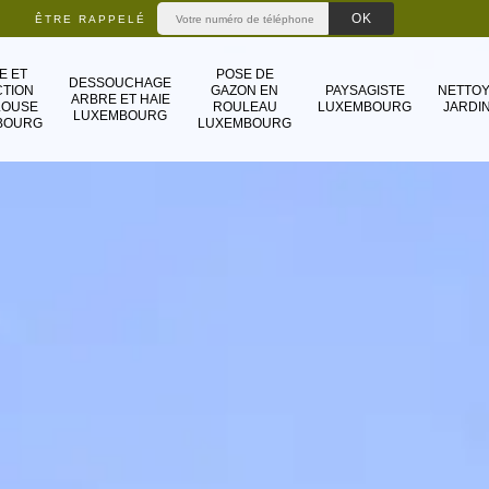
ÊTRE RAPPELÉ
E ET
POSE DE
DESSOUCHAGE
TION
GAZON EN
PAYSAGISTE
NETTO
ARBRE ET HAIE
LOUSE
ROULEAU
LUXEMBOURG
JARDIN
LUXEMBOURG
BOURG
LUXEMBOURG