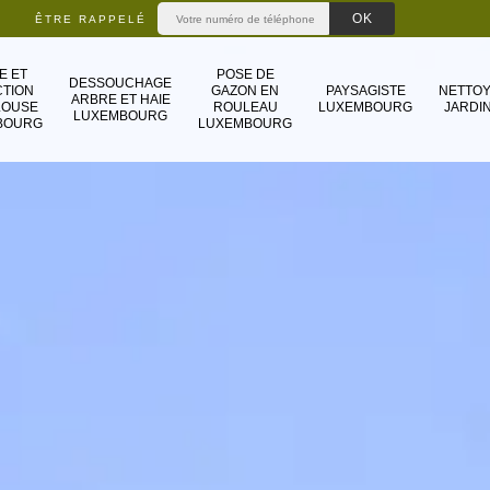
ÊTRE RAPPELÉ
E ET
POSE DE
DESSOUCHAGE
TION
GAZON EN
PAYSAGISTE
NETTO
ARBRE ET HAIE
LOUSE
ROULEAU
LUXEMBOURG
JARDIN
LUXEMBOURG
BOURG
LUXEMBOURG