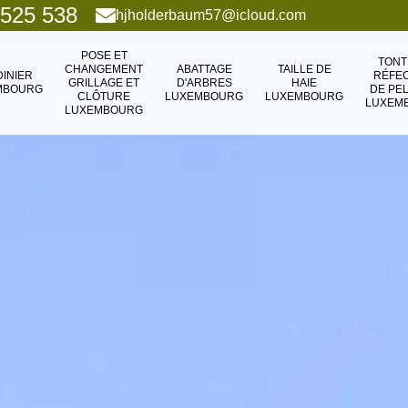
 525 538
hjholderbaum57@icloud.com
POSE ET
TONT
CHANGEMENT
ABATTAGE
TAILLE DE
DINIER
RÉFEC
GRILLAGE ET
D'ARBRES
HAIE
MBOURG
DE PE
CLÔTURE
LUXEMBOURG
LUXEMBOURG
LUXEM
LUXEMBOURG