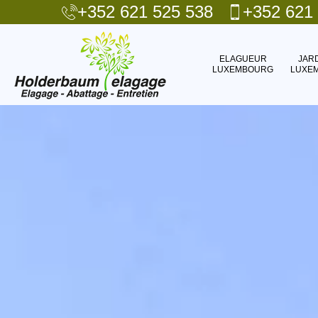
+352 621 525 538
+352 621
ELAGUEUR
JAR
LUXEMBOURG
LUXE