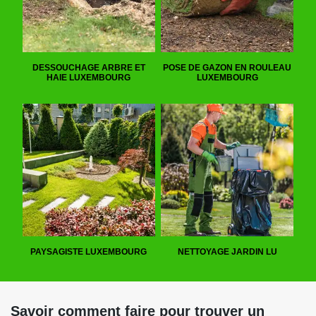
DESSOUCHAGE ARBRE ET
POSE DE GAZON EN ROULEAU
HAIE LUXEMBOURG
LUXEMBOURG
PAYSAGISTE LUXEMBOURG
NETTOYAGE JARDIN LU
Savoir comment faire pour trouver un