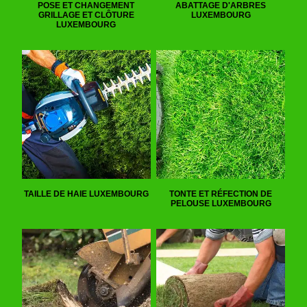
POSE ET CHANGEMENT
ABATTAGE D'ARBRES
GRILLAGE ET CLÔTURE
LUXEMBOURG
LUXEMBOURG
TAILLE DE HAIE LUXEMBOURG
TONTE ET RÉFECTION DE
PELOUSE LUXEMBOURG