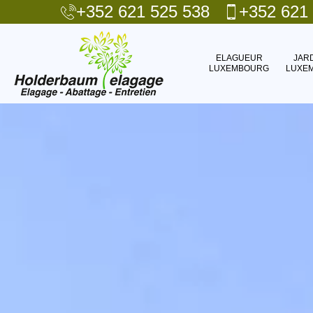
+352 621 525 538
+352 621
ELAGUEUR
JAR
LUXEMBOURG
LUXE