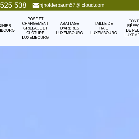
 525 538
hjholderbaum57@icloud.com
POSE ET
TONT
CHANGEMENT
ABATTAGE
TAILLE DE
DINIER
RÉFEC
GRILLAGE ET
D'ARBRES
HAIE
MBOURG
DE PE
CLÔTURE
LUXEMBOURG
LUXEMBOURG
LUXEM
LUXEMBOURG