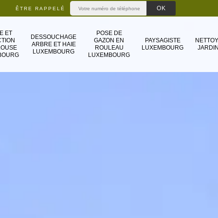
ÊTRE RAPPELÉ
E ET
POSE DE
DESSOUCHAGE
TION
GAZON EN
PAYSAGISTE
NETTO
ARBRE ET HAIE
LOUSE
ROULEAU
LUXEMBOURG
JARDIN
LUXEMBOURG
BOURG
LUXEMBOURG