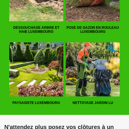
DESSOUCHAGE ARBRE ET
POSE DE GAZON EN ROULEAU
HAIE LUXEMBOURG
LUXEMBOURG
PAYSAGISTE LUXEMBOURG
NETTOYAGE JARDIN LU
N'attendez plus posez vos clôtures à un