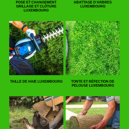
POSE ET CHANGEMENT
ABATTAGE D'ARBRES
GRILLAGE ET CLÔTURE
LUXEMBOURG
LUXEMBOURG
TAILLE DE HAIE LUXEMBOURG
TONTE ET RÉFECTION DE
PELOUSE LUXEMBOURG