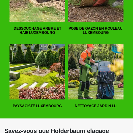
DESSOUCHAGE ARBRE ET
POSE DE GAZON EN ROULEAU
HAIE LUXEMBOURG
LUXEMBOURG
PAYSAGISTE LUXEMBOURG
NETTOYAGE JARDIN LU
Savez-vous que Holderbaum elagage