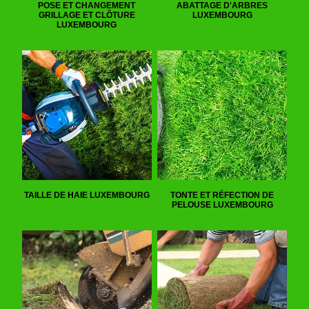
POSE ET CHANGEMENT
ABATTAGE D'ARBRES
GRILLAGE ET CLÔTURE
LUXEMBOURG
LUXEMBOURG
TAILLE DE HAIE LUXEMBOURG
TONTE ET RÉFECTION DE
PELOUSE LUXEMBOURG