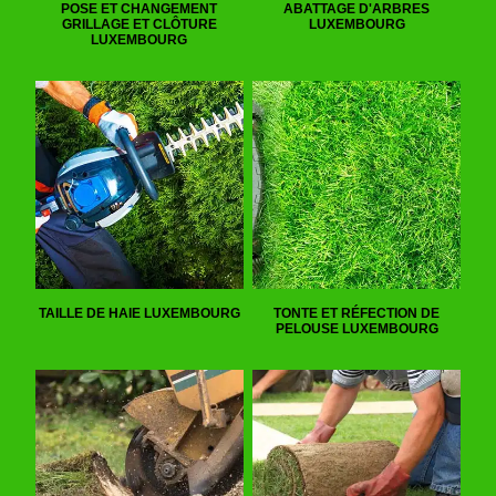
POSE ET CHANGEMENT
ABATTAGE D'ARBRES
GRILLAGE ET CLÔTURE
LUXEMBOURG
LUXEMBOURG
TAILLE DE HAIE LUXEMBOURG
TONTE ET RÉFECTION DE
PELOUSE LUXEMBOURG