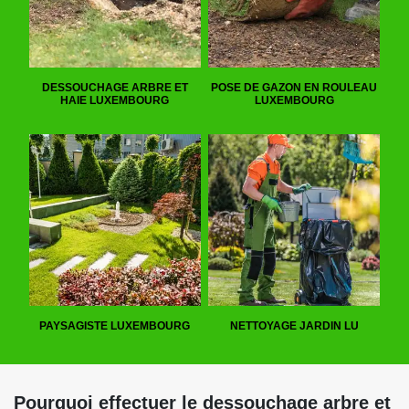
DESSOUCHAGE ARBRE ET
POSE DE GAZON EN ROULEAU
HAIE LUXEMBOURG
LUXEMBOURG
PAYSAGISTE LUXEMBOURG
NETTOYAGE JARDIN LU
Pourquoi effectuer le dessouchage arbre et