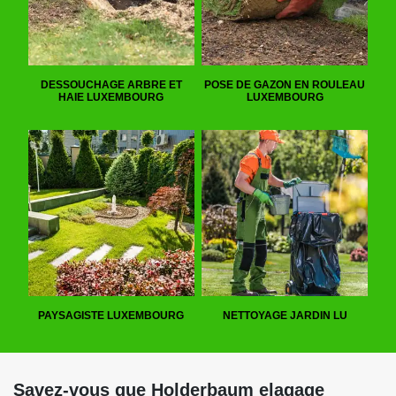
DESSOUCHAGE ARBRE ET
POSE DE GAZON EN ROULEAU
HAIE LUXEMBOURG
LUXEMBOURG
PAYSAGISTE LUXEMBOURG
NETTOYAGE JARDIN LU
Savez-vous que Holderbaum elagage