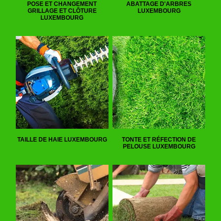
POSE ET CHANGEMENT
ABATTAGE D'ARBRES
GRILLAGE ET CLÔTURE
LUXEMBOURG
LUXEMBOURG
TAILLE DE HAIE LUXEMBOURG
TONTE ET RÉFECTION DE
PELOUSE LUXEMBOURG