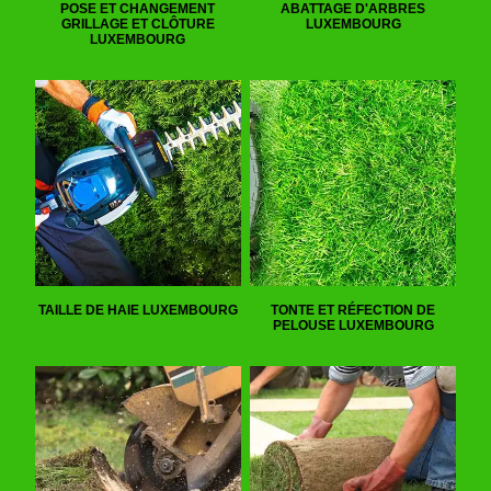
POSE ET CHANGEMENT
ABATTAGE D'ARBRES
GRILLAGE ET CLÔTURE
LUXEMBOURG
LUXEMBOURG
TAILLE DE HAIE LUXEMBOURG
TONTE ET RÉFECTION DE
PELOUSE LUXEMBOURG