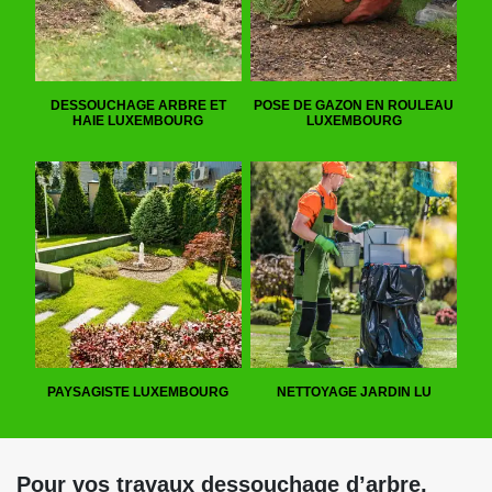
DESSOUCHAGE ARBRE ET
POSE DE GAZON EN ROULEAU
HAIE LUXEMBOURG
LUXEMBOURG
PAYSAGISTE LUXEMBOURG
NETTOYAGE JARDIN LU
Pour vos travaux dessouchage d’arbre,