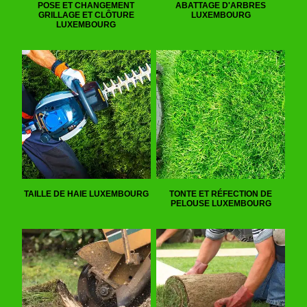
POSE ET CHANGEMENT
ABATTAGE D'ARBRES
GRILLAGE ET CLÔTURE
LUXEMBOURG
LUXEMBOURG
TAILLE DE HAIE LUXEMBOURG
TONTE ET RÉFECTION DE
PELOUSE LUXEMBOURG