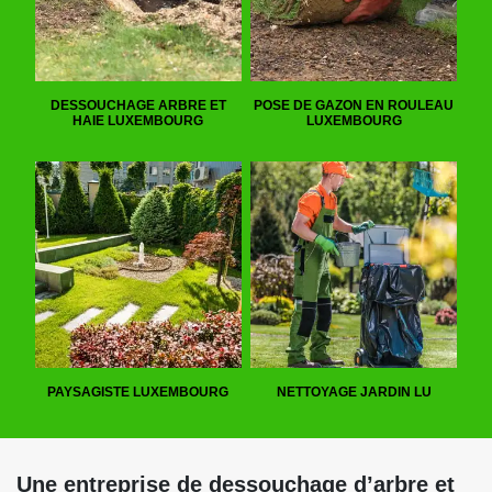
DESSOUCHAGE ARBRE ET
POSE DE GAZON EN ROULEAU
HAIE LUXEMBOURG
LUXEMBOURG
PAYSAGISTE LUXEMBOURG
NETTOYAGE JARDIN LU
Une entreprise de dessouchage d’arbre et