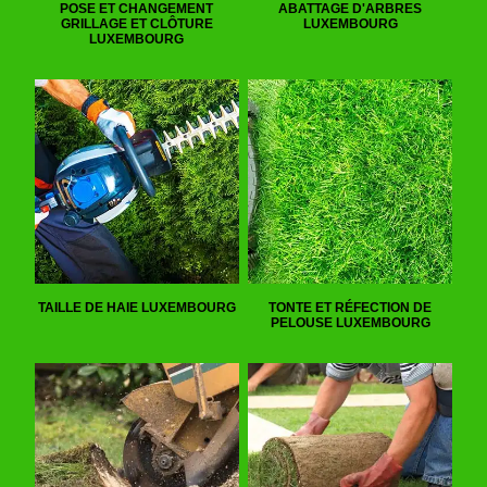
POSE ET CHANGEMENT
ABATTAGE D'ARBRES
GRILLAGE ET CLÔTURE
LUXEMBOURG
LUXEMBOURG
TAILLE DE HAIE LUXEMBOURG
TONTE ET RÉFECTION DE
PELOUSE LUXEMBOURG