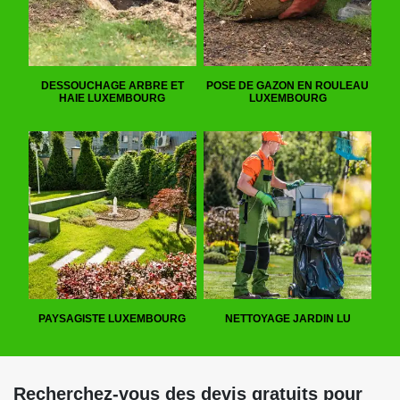
DESSOUCHAGE ARBRE ET
POSE DE GAZON EN ROULEAU
HAIE LUXEMBOURG
LUXEMBOURG
PAYSAGISTE LUXEMBOURG
NETTOYAGE JARDIN LU
Recherchez-vous des devis gratuits pour