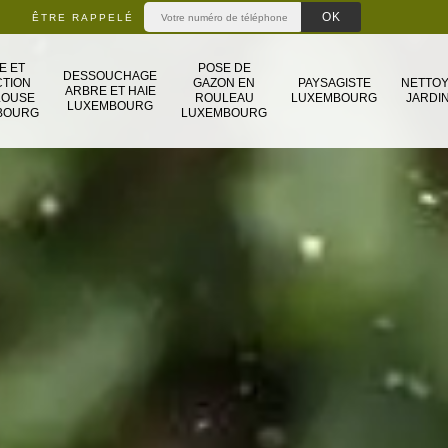
ÊTRE RAPPELÉ
E ET
POSE DE
DESSOUCHAGE
TION
GAZON EN
PAYSAGISTE
NETTO
ARBRE ET HAIE
LOUSE
ROULEAU
LUXEMBOURG
JARDIN
LUXEMBOURG
BOURG
LUXEMBOURG