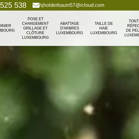
 525 538
hjholderbaum57@icloud.com
POSE ET
TONT
CHANGEMENT
ABATTAGE
TAILLE DE
DINIER
RÉFEC
GRILLAGE ET
D'ARBRES
HAIE
MBOURG
DE PE
CLÔTURE
LUXEMBOURG
LUXEMBOURG
LUXEM
LUXEMBOURG