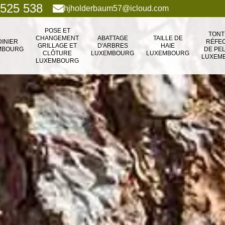
 525 538
hjholderbaum57@icloud.com
POSE ET
TONT
CHANGEMENT
ABATTAGE
TAILLE DE
DINIER
RÉFEC
GRILLAGE ET
D'ARBRES
HAIE
MBOURG
DE PE
CLÔTURE
LUXEMBOURG
LUXEMBOURG
LUXEM
LUXEMBOURG