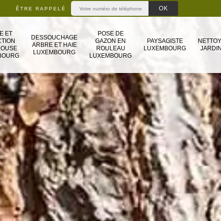
ÊTRE RAPPELÉ
E ET
POSE DE
DESSOUCHAGE
TION
GAZON EN
PAYSAGISTE
NETTO
ARBRE ET HAIE
LOUSE
ROULEAU
LUXEMBOURG
JARDIN
LUXEMBOURG
BOURG
LUXEMBOURG