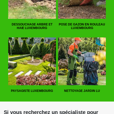
DESSOUCHAGE ARBRE ET
POSE DE GAZON EN ROULEAU
HAIE LUXEMBOURG
LUXEMBOURG
PAYSAGISTE LUXEMBOURG
NETTOYAGE JARDIN LU
Si vous recherchez un spécialiste pour