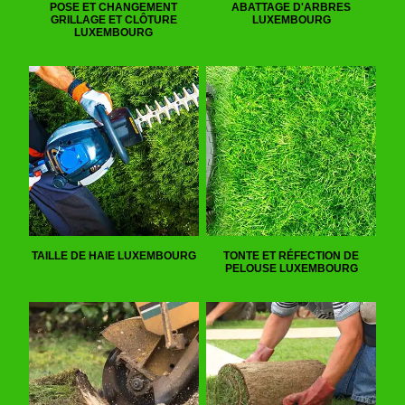
POSE ET CHANGEMENT
ABATTAGE D'ARBRES
GRILLAGE ET CLÔTURE
LUXEMBOURG
LUXEMBOURG
TAILLE DE HAIE LUXEMBOURG
TONTE ET RÉFECTION DE
PELOUSE LUXEMBOURG