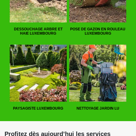
DESSOUCHAGE ARBRE ET
POSE DE GAZON EN ROULEAU
HAIE LUXEMBOURG
LUXEMBOURG
PAYSAGISTE LUXEMBOURG
NETTOYAGE JARDIN LU
Profitez dès aujourd’hui les services