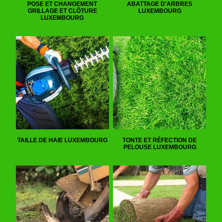
POSE ET CHANGEMENT
ABATTAGE D'ARBRES
GRILLAGE ET CLÔTURE
LUXEMBOURG
LUXEMBOURG
TAILLE DE HAIE LUXEMBOURG
TONTE ET RÉFECTION DE
PELOUSE LUXEMBOURG