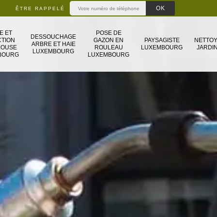
ÊTRE RAPPELÉ
E ET
POSE DE
DESSOUCHAGE
TION
GAZON EN
PAYSAGISTE
NETTO
ARBRE ET HAIE
LOUSE
ROULEAU
LUXEMBOURG
JARDIN
LUXEMBOURG
BOURG
LUXEMBOURG