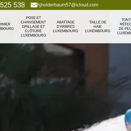
 525 538
hjholderbaum57@icloud.com
POSE ET
TONT
CHANGEMENT
ABATTAGE
TAILLE DE
DINIER
RÉFEC
GRILLAGE ET
D'ARBRES
HAIE
MBOURG
DE PE
CLÔTURE
LUXEMBOURG
LUXEMBOURG
LUXEM
LUXEMBOURG