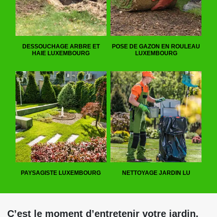
DESSOUCHAGE ARBRE ET
POSE DE GAZON EN ROULEAU
HAIE LUXEMBOURG
LUXEMBOURG
PAYSAGISTE LUXEMBOURG
NETTOYAGE JARDIN LU
C’est le moment d’entretenir votre jardin,