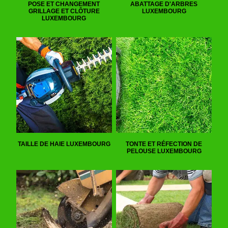
POSE ET CHANGEMENT
ABATTAGE D'ARBRES
GRILLAGE ET CLÔTURE
LUXEMBOURG
LUXEMBOURG
TAILLE DE HAIE LUXEMBOURG
TONTE ET RÉFECTION DE
PELOUSE LUXEMBOURG