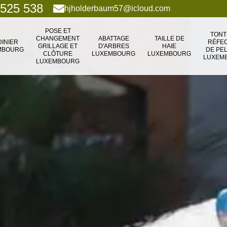
 525 538
hjholderbaum57@icloud.com
POSE ET
TONT
CHANGEMENT
ABATTAGE
TAILLE DE
DINIER
RÉFEC
GRILLAGE ET
D'ARBRES
HAIE
MBOURG
DE PE
CLÔTURE
LUXEMBOURG
LUXEMBOURG
LUXEM
LUXEMBOURG