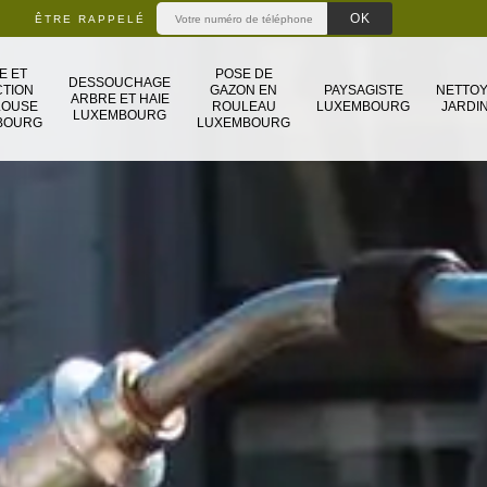
ÊTRE RAPPELÉ
E ET
POSE DE
DESSOUCHAGE
TION
GAZON EN
PAYSAGISTE
NETTO
ARBRE ET HAIE
LOUSE
ROULEAU
LUXEMBOURG
JARDIN
LUXEMBOURG
BOURG
LUXEMBOURG