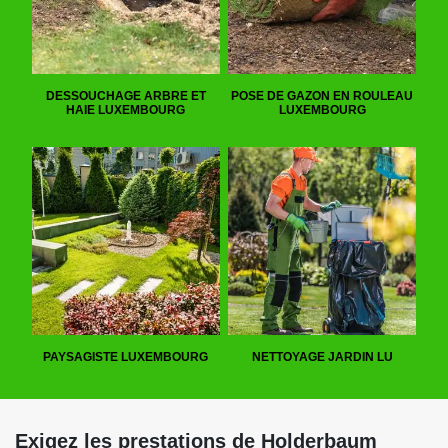
DESSOUCHAGE ARBRE ET
POSE DE GAZON EN ROULEAU
HAIE LUXEMBOURG
LUXEMBOURG
PAYSAGISTE LUXEMBOURG
NETTOYAGE JARDIN LU
Exigez les prestations de Holderbaum