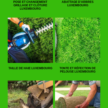
POSE ET CHANGEMENT
ABATTAGE D'ARBRES
GRILLAGE ET CLÔTURE
LUXEMBOURG
LUXEMBOURG
TAILLE DE HAIE LUXEMBOURG
TONTE ET RÉFECTION DE
PELOUSE LUXEMBOURG