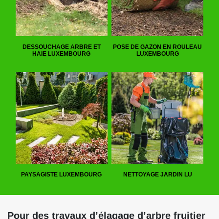
DESSOUCHAGE ARBRE ET
POSE DE GAZON EN ROULEAU
HAIE LUXEMBOURG
LUXEMBOURG
PAYSAGISTE LUXEMBOURG
NETTOYAGE JARDIN LU
Pour des travaux d’élagage d’arbre fruitier