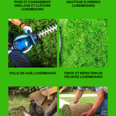
POSE ET CHANGEMENT
ABATTAGE D'ARBRES
GRILLAGE ET CLÔTURE
LUXEMBOURG
LUXEMBOURG
TAILLE DE HAIE LUXEMBOURG
TONTE ET RÉFECTION DE
PELOUSE LUXEMBOURG