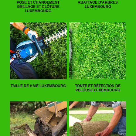
POSE ET CHANGEMENT
ABATTAGE D'ARBRES
GRILLAGE ET CLÔTURE
LUXEMBOURG
LUXEMBOURG
TAILLE DE HAIE LUXEMBOURG
TONTE ET RÉFECTION DE
PELOUSE LUXEMBOURG