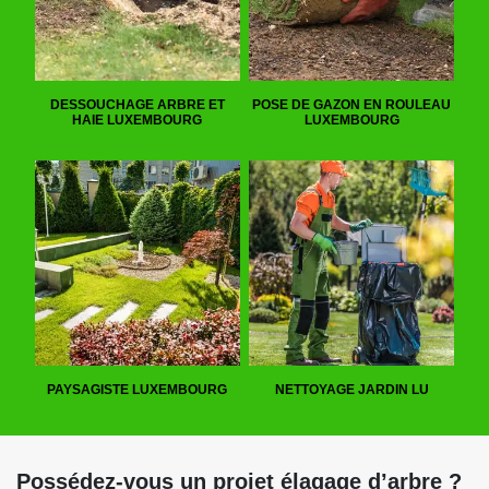
DESSOUCHAGE ARBRE ET
POSE DE GAZON EN ROULEAU
HAIE LUXEMBOURG
LUXEMBOURG
PAYSAGISTE LUXEMBOURG
NETTOYAGE JARDIN LU
Possédez-vous un projet élagage d’arbre ?